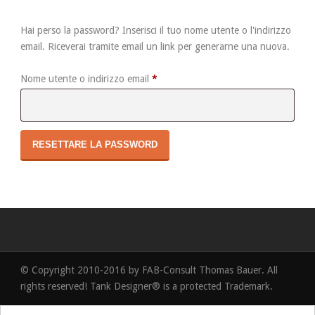
Hai perso la password? Inserisci il tuo nome utente o l'indirizzo
email. Riceverai tramite email un link per generarne una nuova.
Richiesto
Nome utente o indirizzo email
*
RESETTARE LA PASSWORD
© Copyright 2010-2016 by FAB-Consult Thomas Bauer. All
rights reserved! Tank Designer® is a protected Trademark.