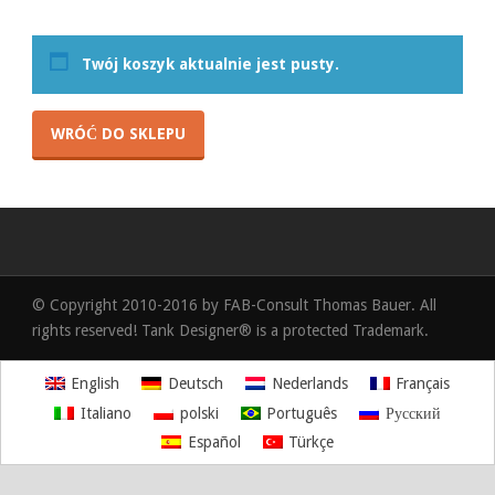
Twój koszyk aktualnie jest pusty.
WRÓĆ DO SKLEPU
© Copyright 2010-2016 by FAB-Consult Thomas Bauer. All
rights reserved! Tank Designer® is a protected Trademark.
English
Deutsch
Nederlands
Français
Italiano
polski
Português
Русский
Español
Türkçe